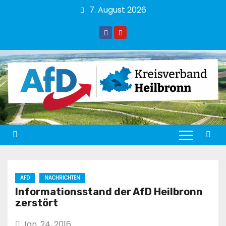
Zum
7. August 2026
Inhalt
springen
AFD
NACHRICHTEN
Informationsstand der AfD Heilbronn
zerstört
Jan. 24, 2016