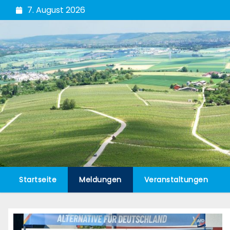
Zum
7. August 2026
Inhalt
springen
Startseite
Meldungen
Veranstaltungen