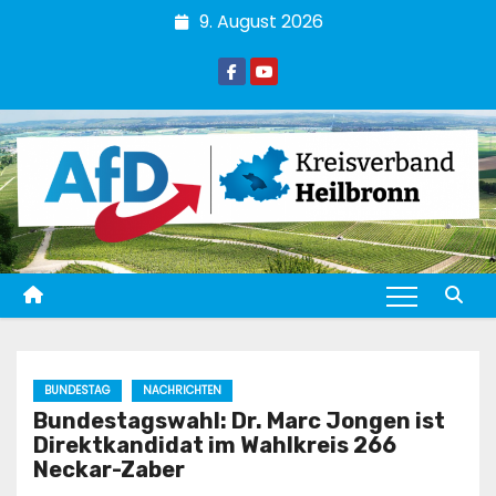
Zum
9. August 2026
Inhalt
springen
BUNDESTAG
NACHRICHTEN
Bundestagswahl: Dr. Marc Jongen ist
Direktkandidat im Wahlkreis 266
Neckar-Zaber