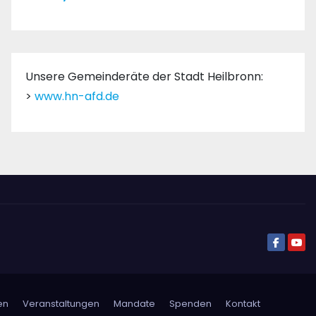
Unsere Gemeinderäte der Stadt Heilbronn:
>
www.hn-afd.de
en
Veranstaltungen
Mandate
Spenden
Kontakt