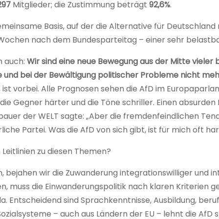
297
Mitglieder; die Zustimmung beträgt
92,6%
.
einsame Basis, auf der die Alternative für Deutschland m
hs Wochen nach dem Bundesparteitag – einer sehr belastba
n auch:
Wir sind eine neue Bewegung aus der Mitte vieler
se und bei der Bewältigung politischer Probleme nicht me
ren, ist vorbei. Alle Prognosen sehen die AfD im Europapa
die Gegner härter und die Töne schriller. Einen absurden
auer der WELT sagte: „Aber die fremdenfeindlichen Tende
che Partei. Was die AfD von sich gibt, ist für mich oft ha
 Leitlinien zu diesen Themen?
 bejahen wir die Zuwanderung integrationswilliger und i
len, muss die Einwanderungspolitik nach klaren Kriterien g
a. Entscheidend sind Sprachkenntnisse, Ausbildung, beru
zialsysteme – auch aus Ländern der EU – lehnt die AfD str