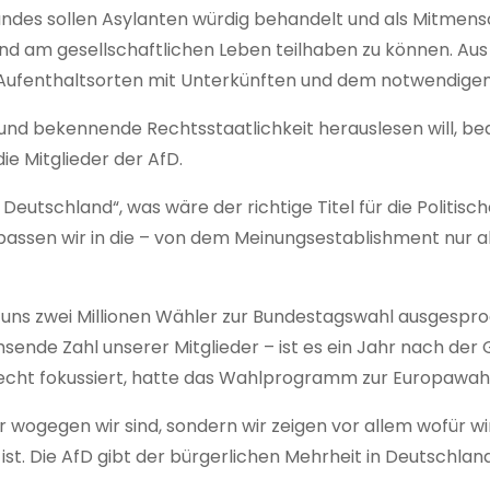
Landes sollen Asylanten würdig behandelt und als Mitmen
d am gesellschaftlichen Leben teilhaben zu können. Aus G
n Aufenthaltsorten mit Unterkünften und dem notwendige
nd bekennende Rechtsstaatlichkeit herauslesen will, bea
e Mitglieder der AfD.
Deutschland“, was wäre der richtige Titel für die Politisch
nig passen wir in die – von dem Meinungsestablishment nur 
 uns zwei Millionen Wähler zur Bundestagswahl ausgespro
sende Zahl unserer Mitglieder – ist es ein Jahr nach der 
t fokussiert, hatte das Wahlprogramm zur Europawahl sc
r wogegen wir sind, sondern wir zeigen vor allem wofür wir 
ist. Die AfD gibt der bürgerlichen Mehrheit in Deutschlan