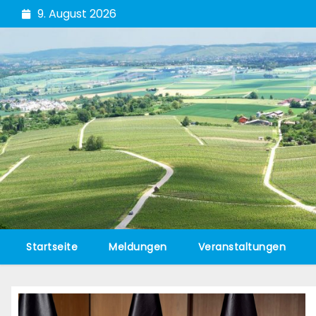
Zum
9. August 2026
Inhalt
springen
Startseite
Meldungen
Veranstaltungen