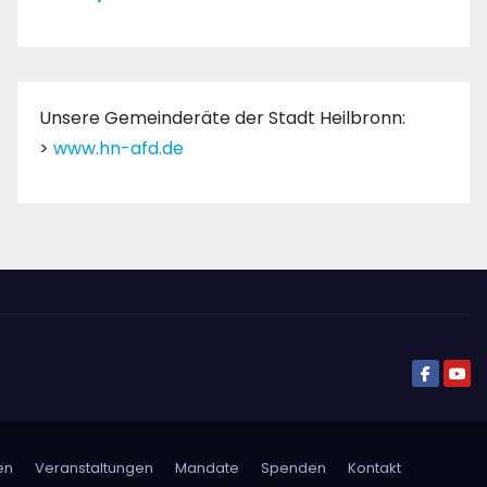
Unsere Gemeinderäte der Stadt Heilbronn:
>
www.hn-afd.de
en
Veranstaltungen
Mandate
Spenden
Kontakt