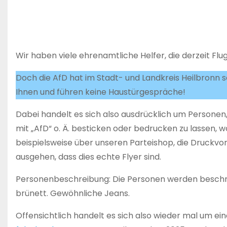
Wir haben viele ehrenamtliche Helfer, die derzeit Flu
Doch die AfD hat im Stadt- und Landkreis Heilbronn s
Ihnen und führen keine Haustürgespräche!
Dabei handelt es sich also ausdrücklich um Personen, 
mit „AfD“ o. Ä. besticken oder bedrucken zu lassen,
beispielsweise über unseren Parteishop, die Druckvor
ausgehen, dass dies echte Flyer sind.
Personenbeschreibung: Die Personen werden beschrie
brünett. Gewöhnliche Jeans.
Offensichtlich handelt es sich also wieder mal um ei