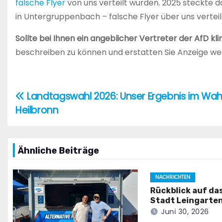
falsche Flyer
von uns verteilt wurden. 2025 steckte 
in Untergruppenbach – falsche Flyer über uns verteil
Sollte bei Ihnen ein angeblicher Vertreter der AfD klin
beschreiben zu können und erstatten Sie Anzeige wege
Landtagswahl 2026: Unser Ergebnis im Wahl
Beitragsnavigation
Heilbronn
Ähnliche Beiträge
NACHRICHTEN
Rückblick auf da
Stadt Leingarte
Juni 30, 2026