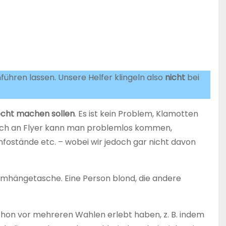
hren lassen. Unsere Helfer klingeln also
nicht
bei
echt machen sollen
. Es ist kein Problem, Klamotten
 Auch an Flyer kann man problemlos kommen,
nfostände etc. – wobei wir jedoch gar nicht davon
Umhängetasche. Eine Person blond, die andere
schon vor mehreren Wahlen erlebt haben, z. B. indem