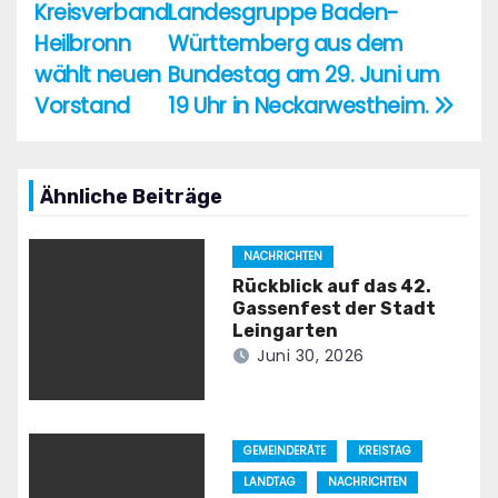
Kreisverband
Landesgruppe Baden-
Heilbronn
Württemberg aus dem
wählt neuen
Bundestag am 29. Juni um
Vorstand
19 Uhr in Neckarwestheim.
Ähnliche Beiträge
NACHRICHTEN
Rückblick auf das 42.
Gassenfest der Stadt
Leingarten
Juni 30, 2026
GEMEINDERÄTE
KREISTAG
LANDTAG
NACHRICHTEN