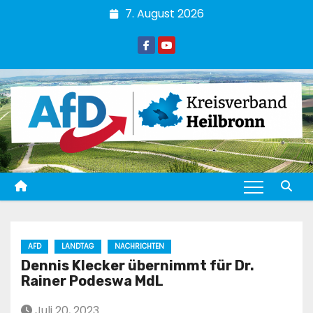
Zum
7. August 2026
Inhalt
springen
AFD
LANDTAG
NACHRICHTEN
Dennis Klecker übernimmt für Dr.
Rainer Podeswa MdL
Juli 20, 2023