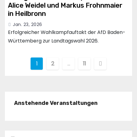
Alice Weidel und Markus Frohnmaier
in Heilbronn
Jan. 23, 2026
Erfolgreicher Wahlkampfauftakt der AfD Baden-
Württemberg zur Landtagswahl 2026.
Seitennummerierung
1
2
…
11
der
Beiträge
Anstehende Veranstaltungen