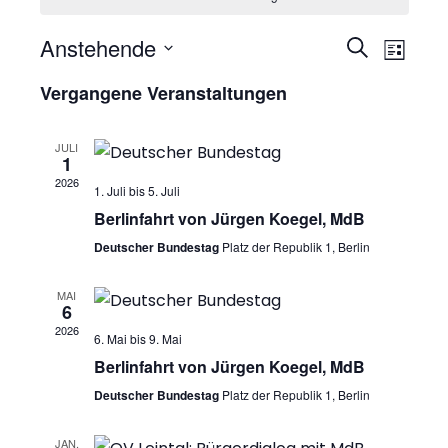
Anstehende
V
V
S
L
u
D
e
i
e
Vergangene Veranstaltungen
c
a
s
r
h
r
t
t
e
a
JULI
e
u
1
a
n
2026
m
1. Juli
bis
5. Juli
n
w
Berlinfahrt von Jürgen Koegel, MdB
s
ä
s
Deutscher Bundestag
Platz der Republik 1, Berlin
t
h
t
a
MAI
l
6
a
l
e
2026
6. Mai
bis
9. Mai
n
t
l
Berlinfahrt von Jürgen Koegel, MdB
.
u
Deutscher Bundestag
Platz der Republik 1, Berlin
t
n
JAN.