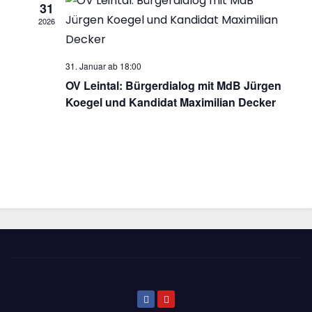
u
31
g
2026
n
A
g
n
31. Januar ab 18:00
e
s
OV Leintal: Bürgerdialog mit MdB Jürgen
Koegel und Kandidat Maximilian Decker
n
i
c
S
h
u
t
c
e
h
n
e
-
u
N
n
a