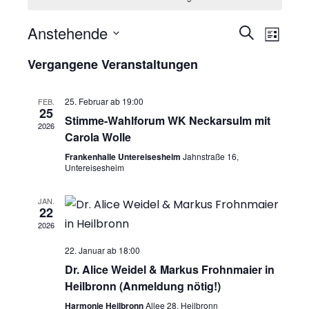
Anstehende
V
V
S
L
u
D
e
i
e
Vergangene Veranstaltungen
c
a
s
r
h
r
t
t
e
25. Februar ab 19:00
a
FEB.
e
u
25
a
Stimme-Wahlforum WK Neckarsulm mit
n
2026
m
Carola Wolle
n
w
s
Frankenhalle Untereisesheim
Jahnstraße 16,
ä
s
Untereisesheim
t
h
t
a
JAN.
l
22
a
l
e
2026
n
t
l
22. Januar ab 18:00
.
Dr. Alice Weidel & Markus Frohnmaier in
u
t
Heilbronn (Anmeldung nötig!)
n
Harmonie Heilbronn
Allee 28, Heilbronn