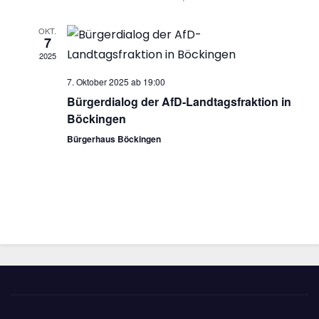
u
g
n
OKT.
A
7
g
2025
n
e
7. Oktober 2025 ab 19:00
s
Bürgerdialog der AfD-Landtagsfraktion in
n
i
Böckingen
c
S
Bürgerhaus Böckingen
h
u
t
c
e
h
n
e
-
u
N
n
a