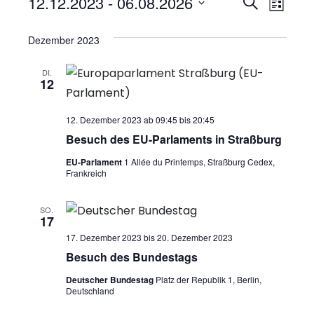
Veranstaltungen
12.12.2023
 - 
06.08.2026
V
V
S
L
u
D
e
i
e
c
Dezember 2023
a
s
r
h
r
t
t
e
a
DI.
e
u
12
a
n
m
n
w
12. Dezember 2023 ab 09:45
bis
20:45
s
Besuch des EU-Parlaments in Straßburg
ä
s
t
h
EU-Parlament
1 Allée du Printemps, Straßburg Cedex,
t
a
Frankreich
l
a
l
e
SO.
n
17
t
l
.
17. Dezember 2023
bis
20. Dezember 2023
u
t
Besuch des Bundestags
n
u
Deutscher Bundestag
Platz der Republik 1, Berlin,
Deutschland
g