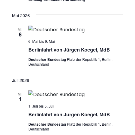
a
Mai 2026
v
i
MI.
6
g
6. Mai
bis
9. Mai
Berlinfahrt von Jürgen Koegel, MdB
a
Deutscher Bundestag
Platz der Republik 1, Berlin,
Deutschland
t
i
Juli 2026
o
MI.
1
n
1. Juli
bis
5. Juli
Berlinfahrt von Jürgen Koegel, MdB
Deutscher Bundestag
Platz der Republik 1, Berlin,
Deutschland