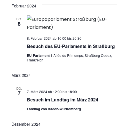
n
A
Februar 2024
g
n
DO.
e
s
8
n
i
8. Februar 2024 ab 10:00
bis
20:30
c
S
Besuch des EU-Parlaments in Straßburg
h
u
EU-Parlament
1 Allée du Printemps, Straßburg Cedex,
Frankreich
t
c
e
März 2024
h
n
DO.
e
-
7. März 2024 ab 12:00
bis
18:00
7
Besuch im Landtag im März 2024
u
N
Landtag von Baden-Württemberg
n
a
v
d
Dezember 2024