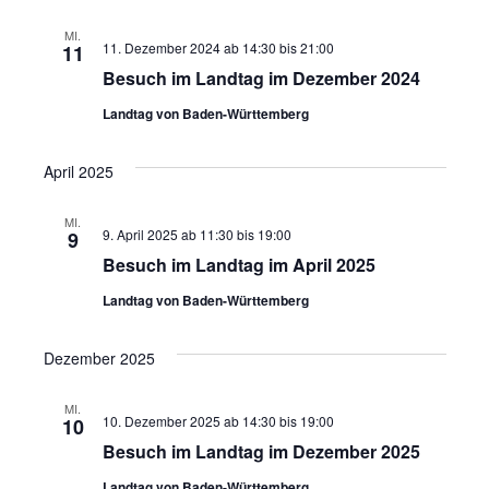
i
A
MI.
11. Dezember 2024 ab 14:30
bis
21:00
11
g
n
Besuch im Landtag im Dezember 2024
a
s
Landtag von Baden-Württemberg
t
i
i
April 2025
c
o
MI.
9. April 2025 ab 11:30
bis
19:00
9
h
n
Besuch im Landtag im April 2025
t
Landtag von Baden-Württemberg
e
Dezember 2025
n
MI.
,
10. Dezember 2025 ab 14:30
bis
19:00
10
Besuch im Landtag im Dezember 2025
N
Landtag von Baden-Württemberg