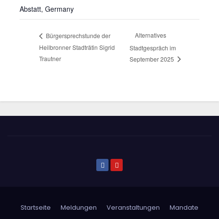
Abstatt
,
Germany
Alternatives
Bürgersprechstunde der
Heilbronner Stadträtin Sigrid
Stadtgespräch im
Trautner
September 2025
Startseite
Meldungen
Veranstaltungen
Mandate