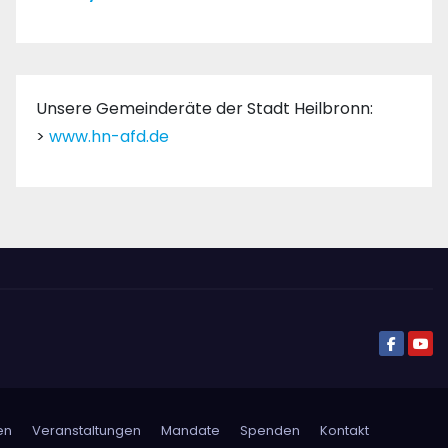
Unsere Gemeinderäte der Stadt Heilbronn:
>
www.hn-afd.de
en
Veranstaltungen
Mandate
Spenden
Kontakt