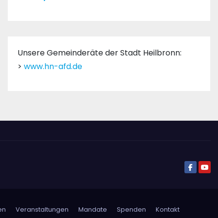
Unsere Gemeinderäte der Stadt Heilbronn:
>
www.hn-afd.de
en
Veranstaltungen
Mandate
Spenden
Kontakt