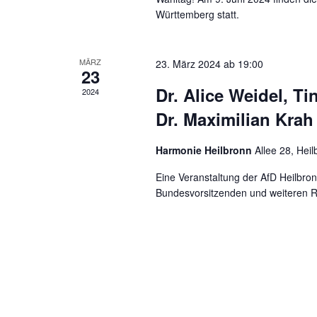
o
n
.
Württemberg statt.
r
g
t
e
MÄRZ
e
23. März 2024 ab 19:00
23
i
Dr. Alice Weidel, T
n
2024
n
Dr. Maximilian Krah
S
g
e
u
Harmonie Heilbronn
Allee 28, Hei
b
c
Eine Veranstaltung der AfD Heilbro
e
Bundesvorsitzenden und weiteren 
n
h
.
e
S
u
u
c
n
h